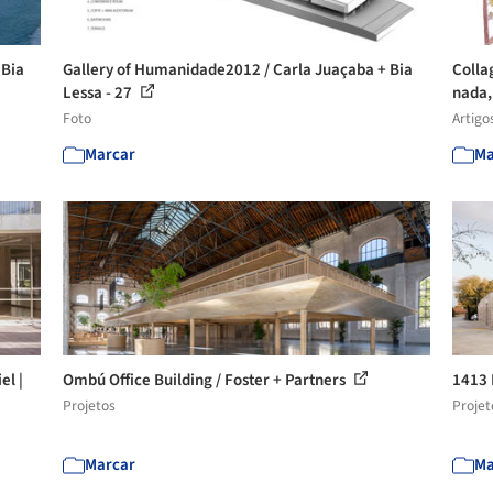
 Bia
Gallery of Humanidade2012 / Carla Juaçaba + Bia
Colla
Lessa - 27
nada, 
Foto
Artigo
Marcar
Ma
el |
Ombú Office Building / Foster + Partners
1413
Projetos
Projet
Marcar
Ma