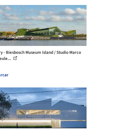
ry - Biesbosch Museum Island / Studio Marco
ule...
rcar