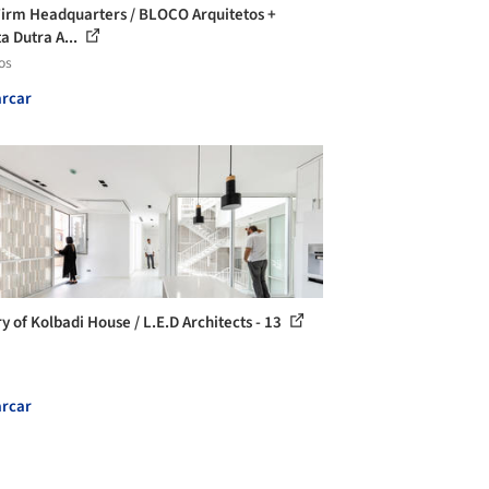
irm Headquarters / BLOCO Arquitetos +
a Dutra A...
os
rcar
y of Kolbadi House / L.E.D Architects - 13
rcar