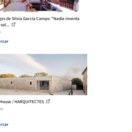
ges de Silvia Garcia Camps: "Nadie inventa
sol...
s
rcar
 House / HARQUITECTES
os
rcar