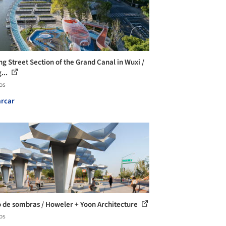
ng Street Section of the Grand Canal in Wuxi /
...
os
rcar
 de sombras / Howeler + Yoon Architecture
os