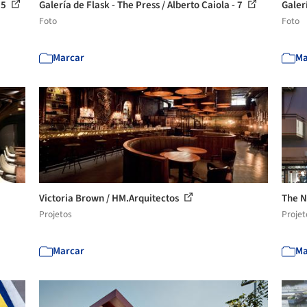
15
Galería de Flask - The Press / Alberto Caiola - 7
Galerí
Foto
Foto
Marcar
Ma
Victoria Brown / HM.Arquitectos
The N
Projetos
Projet
Marcar
Ma