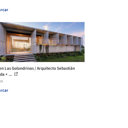
rcar
en Las Golondrinas / Arquitecto Sebastián
da + ...
os
rcar