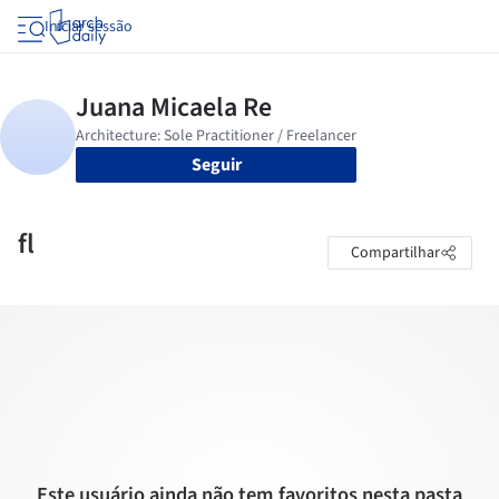
Iniciar sessão
Seguir
fl
Compartilhar
Este usuário ainda não tem favoritos nesta pasta