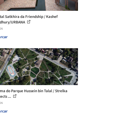
tal Satkhira da Friendship / Kashef
dhury/URBANA
os
rcar
ma do Parque Hussein bin Talal / Strelka
ects ...
os
rcar