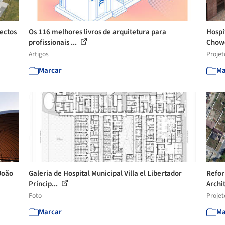
ectos
Os 116 melhores livros de arquitetura para
Hospi
profissionais ...
Chow
Artigos
Projet
Marcar
Ma
João
Galeria de Hospital Municipal Villa el Libertador
Refor
Príncip...
Archit
Foto
Projet
Marcar
Ma