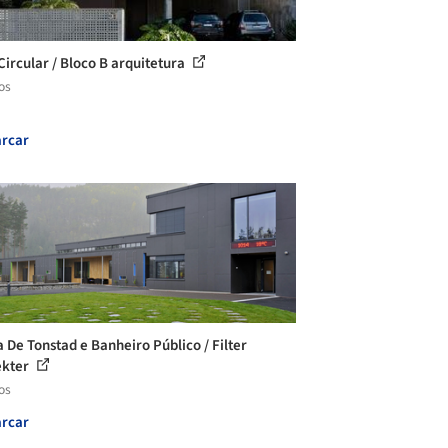
Circular / Bloco B arquitetura
os
rcar
a De Tonstad e Banheiro Público / Filter
ekter
os
rcar