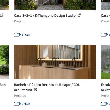
Casa 3+2+1 / K-Thengono Design Studio
Casa 
Projetos
Projet
Marcar
Ma
 Ban
Banheiro Público Recinto do Bosque / GDL
Escol
Arquitetura
Arkit
Projetos
Projet
Marcar
Ma