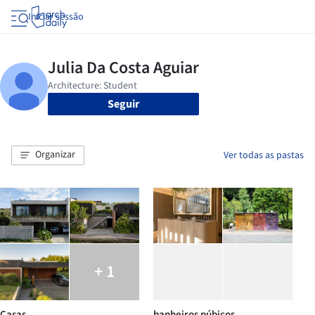
Iniciar sessão
Seguir
Organizar
Ver todas as pastas
+ 1
Casas
banheiros púbicos