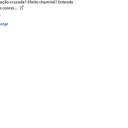
lação cruzada? Efeito chaminé? Entenda
s concei...
s
rcar