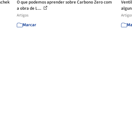
tschek
O que podemos aprender sobre Carbono Zero com
Venti
a obra de L...
algun
Artigos
Artigo
Marcar
Ma