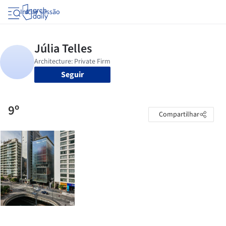
Iniciar sessão
Seguir
9º
Compartilhar