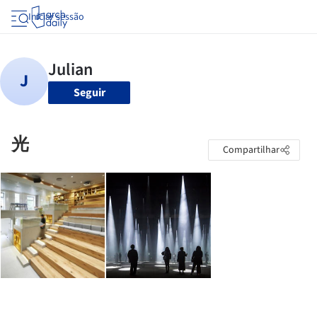
Iniciar sessão
Seguir
光
Compartilhar