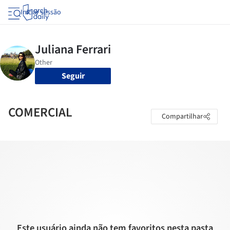
Iniciar sessão
Seguir
COMERCIAL
Compartilhar
Este usuário ainda não tem favoritos nesta pasta