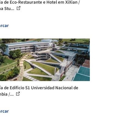
ia de Eco-Restaurante e Hotel em XiXian /
a Stu...
rcar
ía de Edificio S1 Universidad Nacional de
bia /...
rcar