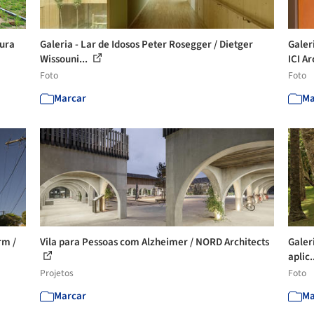
tura
Galeria - Lar de Idosos Peter Rosegger / Dietger
Galer
Wissouni...
ICI Ar
Foto
Foto
Marcar
Ma
rm /
Vila para Pessoas com Alzheimer / NORD Architects
Galer
aplic.
Projetos
Foto
Marcar
Ma