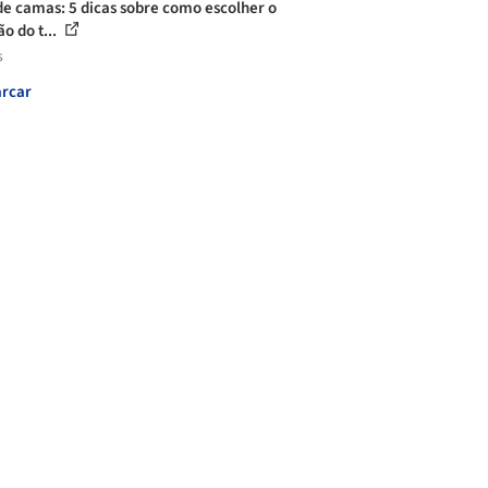
de camas: 5 dicas sobre como escolher o
o do t...
s
rcar