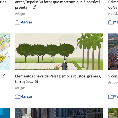
r as
Antes/Depois: 30 fotos que mostram que é possível
Prime
projeta...
do Val
Artigos
Notíci
Marcar
Ma
s
Elementos chave de Paisagismo: arbustos, gramas,
5 con
forraçõe...
Artigo
Artigos
Marcar
Ma