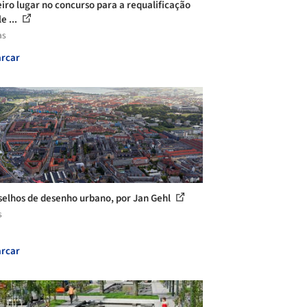
iro lugar no concurso para a requalificação
e ...
as
rcar
selhos de desenho urbano, por Jan Gehl
s
rcar