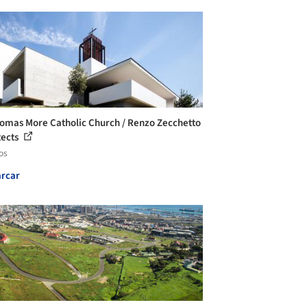
homas More Catholic Church / Renzo Zecchetto
tects
os
rcar