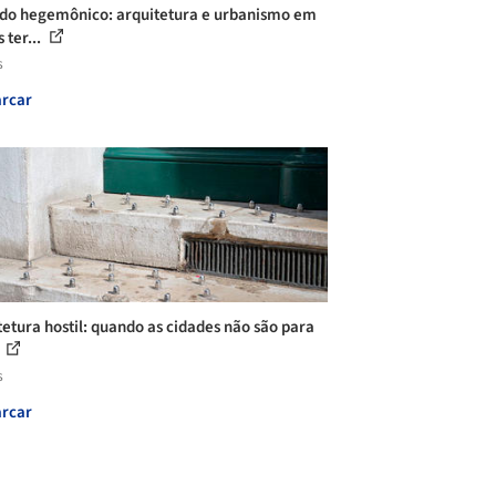
do hegemônico: arquitetura e urbanismo em
 ter...
s
rcar
tetura hostil: quando as cidades não são para
s
s
rcar