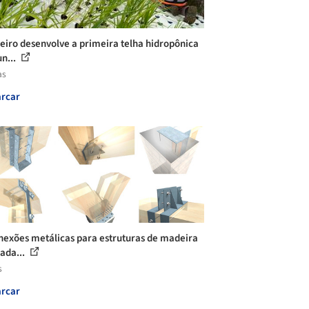
leiro desenvolve a primeira telha hidropônica
n...
as
rcar
nexões metálicas para estruturas de madeira
ada...
s
rcar