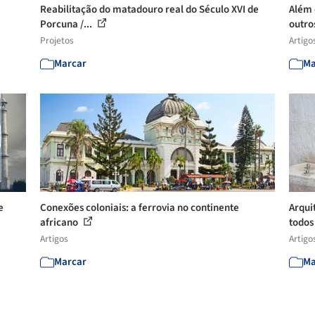
Reabilitação do matadouro real do Século XVI de
Além 
Porcuna /...
outros
Projetos
Artigo
Marcar
Ma
e
Conexões coloniais: a ferrovia no continente
Arqui
africano
todo
Artigos
Artigo
Marcar
Ma