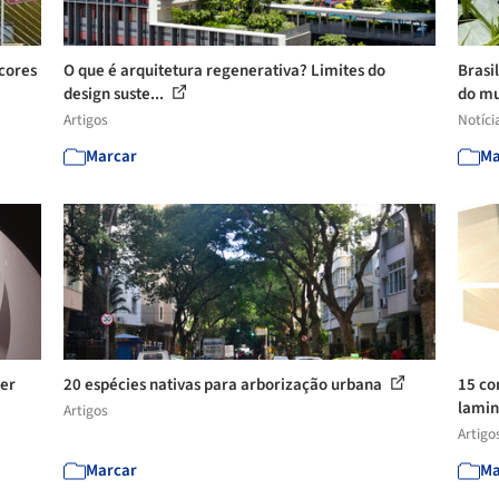
 cores
O que é arquitetura regenerativa? Limites do
Brasi
design suste...
do mu
Artigos
Notíci
Marcar
Ma
zer
20 espécies nativas para arborização urbana
15 co
lamin
Artigos
Artigo
Marcar
Ma