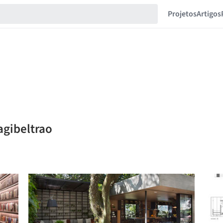
Projetos
Artigos
agibeltrao