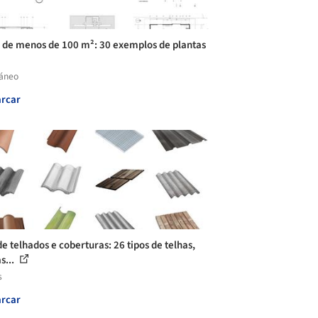
 de menos de 100 m²: 30 exemplos de plantas
láneo
rcar
de telhados e coberturas: 26 tipos de telhas,
s...
s
rcar