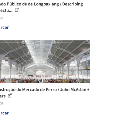
do Público de de Longbaxiang / Describing
tectu...
os
rcar
strução do Mercado de Ferro / John McAslan +
ers
os
rcar