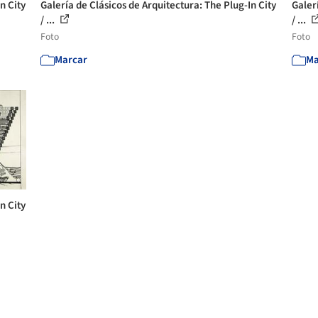
n City
Galería de Clásicos de Arquitectura: The Plug-In City
Galer
/ ...
/ ...
Foto
Foto
Marcar
Ma
n City