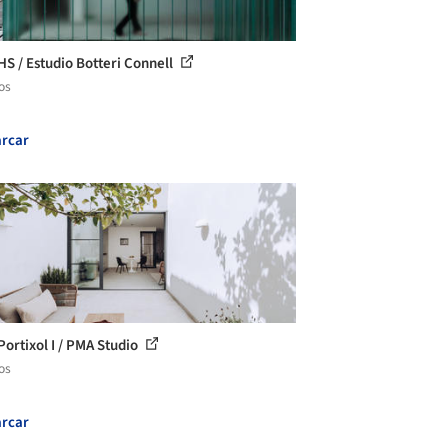
HS / Estudio Botteri Connell
os
rcar
Portixol I / PMA Studio
os
rcar