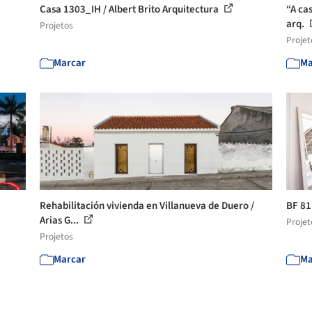
Casa 1303_IH / Albert Brito Arquitectura
“A ca
arq.
Projetos
Projet
Marcar
Ma
Rehabilitación vivienda en Villanueva de Duero /
BF 81
Arias G...
Projet
Projetos
Marcar
Ma