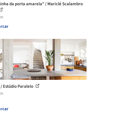
sinha da porta amarela” / Mariclé Scalambro
os
rcar
 / Estúdio Paralelo
os
rcar