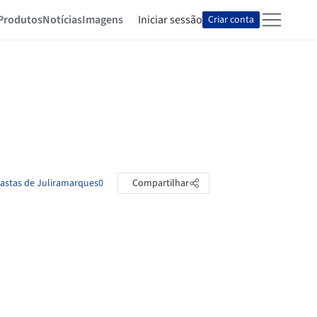
Produtos
Notícias
Imagens
Iniciar sessão
Criar conta
pastas de Juliramarques0
Compartilhar