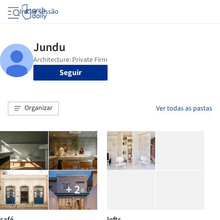
Iniciar sessão
Seguir
Organizar
Ver todas as pastas
+ 2
café
lofts