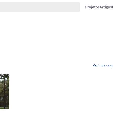
Projetos
Artigos
Ver todas as 