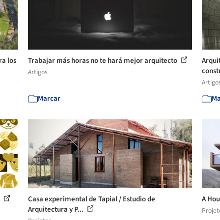
ra los
Trabajar más horas no te hará mejor arquitecto
Arqui
constr
Artigos
Artigo
Marcar
Ma
s
Casa experimental de Tapial / Estudio de
A Hou
Arquitectura y P...
Projet