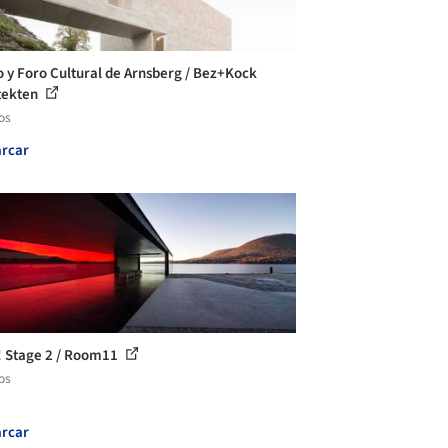
 y Foro Cultural de Arnsberg / Bez+Kock
tekten
os
rcar
 Stage 2 / Room11
os
rcar