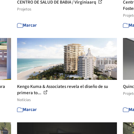
CENTRO DE SALUD DE BABIA / Virginiaarq
Centr
Foster
Projetos
Projet
Marcar
Ma
ura
Kengo Kuma & Associates revela el diseño de su
Quinc
primera to...
Projet
Notícias
Marcar
Ma