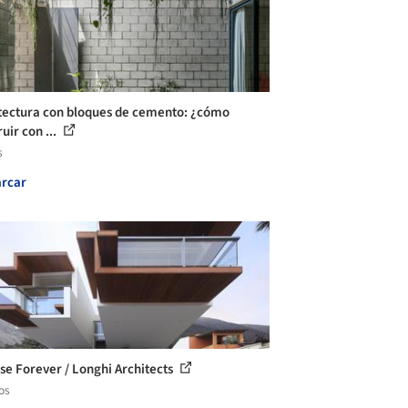
tectura con bloques de cemento: ¿cómo
uir con ...
s
rcar
se Forever / Longhi Architects
os