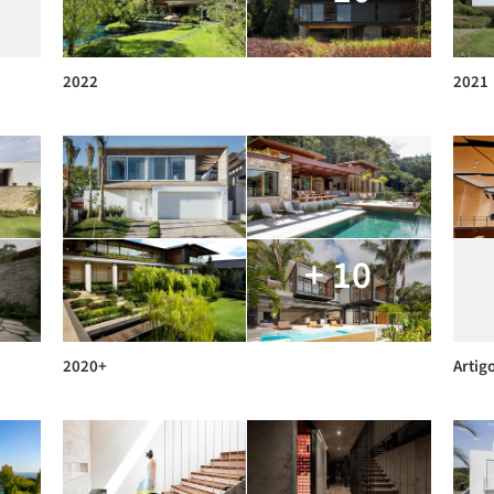
2022
2021
+ 10
2020+
Artig