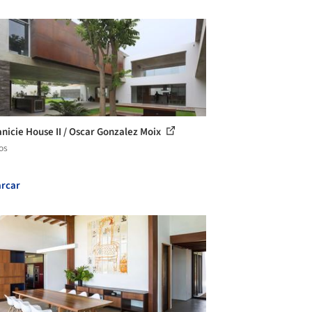
anicie House II / Oscar Gonzalez Moix
os
rcar