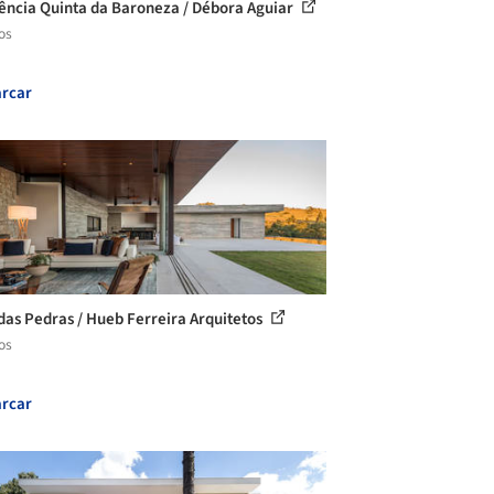
ência Quinta da Baroneza / Débora Aguiar
os
rcar
das Pedras / Hueb Ferreira Arquitetos
os
rcar