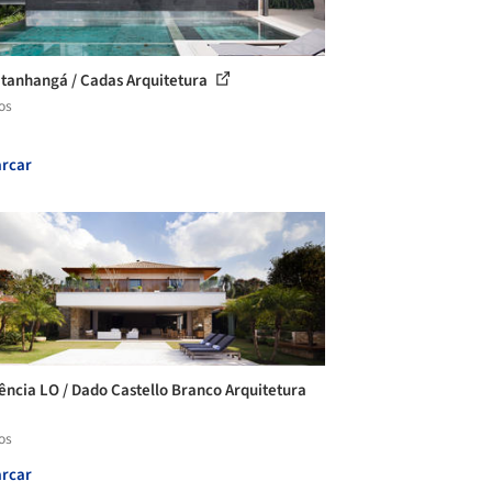
Itanhangá / Cadas Arquitetura
os
rcar
ência LO / Dado Castello Branco Arquitetura
os
rcar