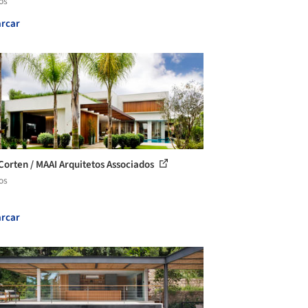
os
rcar
Corten / MAAI Arquitetos Associados
os
rcar