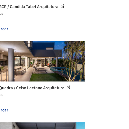
ACP / Candida Tabet Arquitetura
os
rcar
Quadra / Celso Laetano Arquitetura
os
rcar