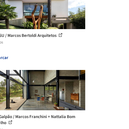
SU / Marcos Bertoldi Arquitetos
os
rcar
Galpão / Marcos Franchini + Nattalia Bom
elho