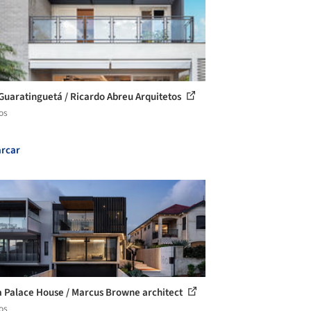
Guaratinguetá / Ricardo Abreu Arquitetos
os
rcar
 Palace House / Marcus Browne architect
os