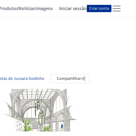
Produtos
Notícias
Imagens
Iniciar sessão
Criar conta
astas de Jussara Godinho
Compartilhar