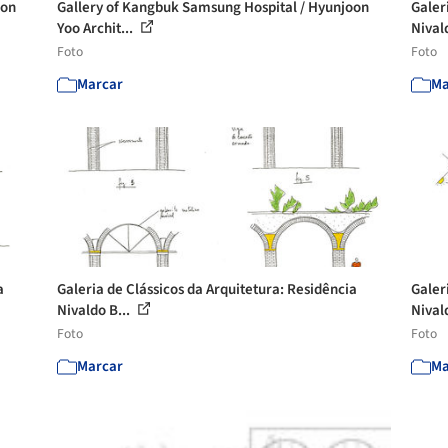
oon
Gallery of Kangbuk Samsung Hospital / Hyunjoon
Galer
Yoo Archit...
Nival
Foto
Foto
Marcar
Ma
a
Galeria de Clássicos da Arquitetura: Residência
Galer
Nivaldo B...
Nival
Foto
Foto
Marcar
Ma