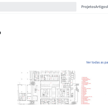
Projetos
Artigos
Ver todas as p