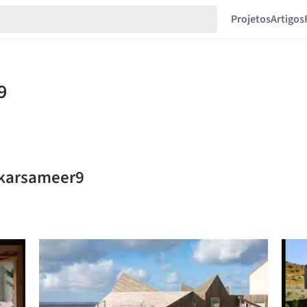
Projetos
Artigos
skarsameer9