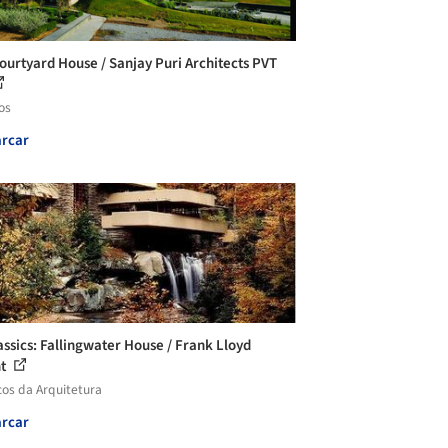
ourtyard House / Sanjay Puri Architects PVT
os
rcar
assics: Fallingwater House / Frank Lloyd
ht
cos da Arquitetura
rcar