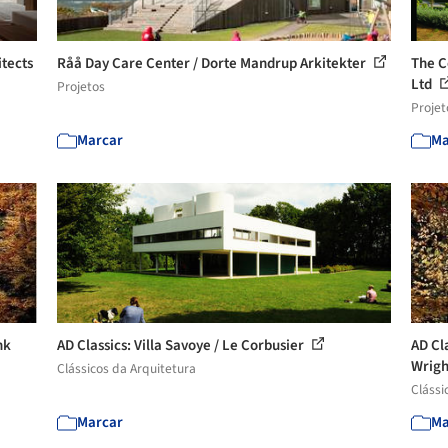
itects
Råå Day Care Center / Dorte Mandrup Arkitekter
The C
Ltd
Projetos
Projet
Marcar
Ma
nk
AD Classics: Villa Savoye / Le Corbusier
AD Cl
Wrig
Clássicos da Arquitetura
Clássi
Marcar
Ma