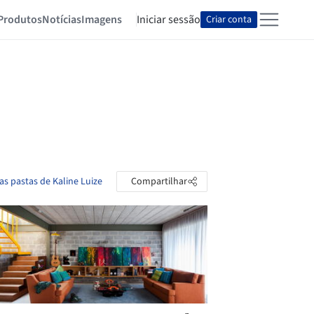
Produtos
Notícias
Imagens
Iniciar sessão
Criar conta
as pastas de Kaline Luize
Compartilhar