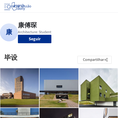
Iniciar sessão
Seguir
毕设
Compartilhar