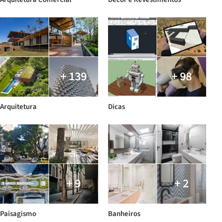
+ 139
+ 98
Arquitetura
Dicas
+ 9
+ 2
Paisagismo
Banheiros