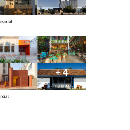
sarial
+ 4
cial