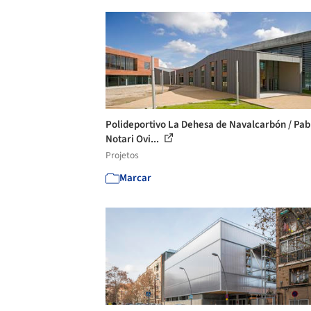
Polideportivo La Dehesa de Navalcarbón / Pab
Notari Ovi...
Projetos
Marcar