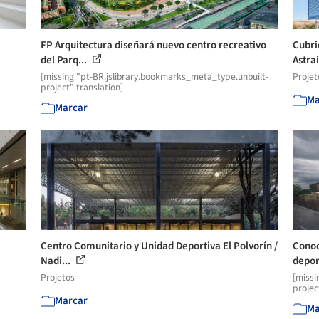
FP Arquitectura diseñará nuevo centro recreativo
Cubri
del Parq...
Astrai
[missing "pt-BR.jslibrary.bookmarks_meta_type.unbuilt-
Projet
project" translation]
Ma
Marcar
Centro Comunitario y Unidad Deportiva El Polvorín /
Conoc
Nadi...
deport
Projetos
[missi
projec
Marcar
Ma