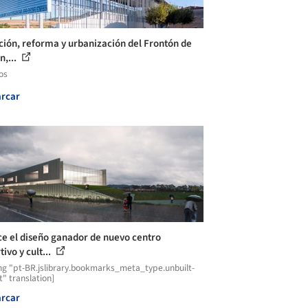
ción, reforma y urbanización del Frontón de
n,...
os
rcar
e el diseño ganador de nuevo centro
ivo y cult...
ng "pt-BR.jslibrary.bookmarks_meta_type.unbuilt-
t" translation]
rcar