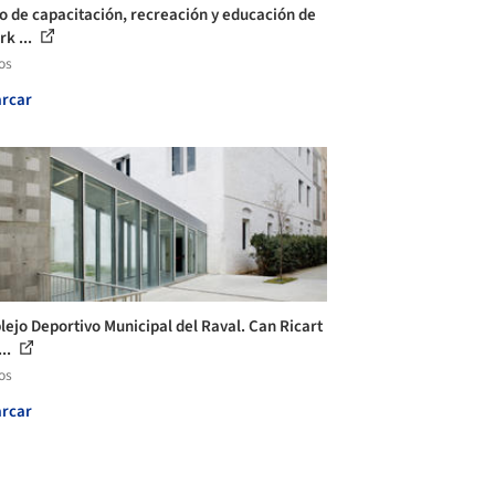
o de capacitación, recreación y educación de
k ...
os
rcar
ejo Deportivo Municipal del Raval. Can Ricart
...
os
rcar