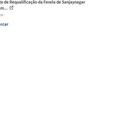
to de Requalificação da Favela de Sanjaynagar
m...
os
rcar