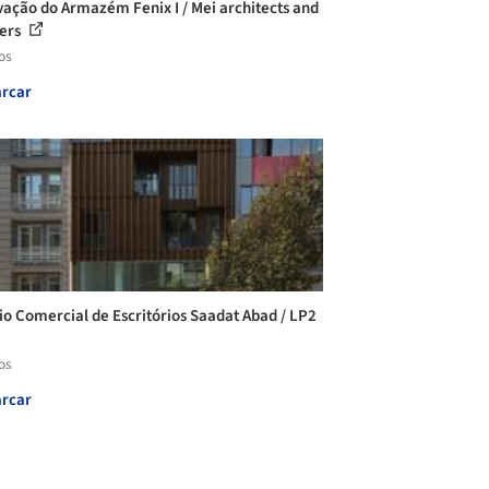
ação do Armazém Fenix I / Mei architects and
ers
os
rcar
cio Comercial de Escritórios Saadat Abad / LP2
os
rcar