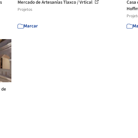
s
Mercado de Artesanías Tlaxco / Vrtical
Casa 
Hoff
Projetos
Projet
Marcar
Ma
r de