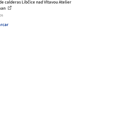
de calderas Libčice nad Vltavou Atelier
man
os
rcar