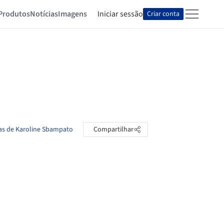
Produtos
Notícias
Imagens
Iniciar sessão
Criar conta
tas de Karoline Sbampato
Compartilhar