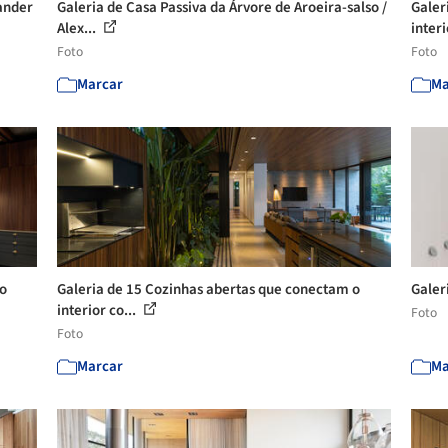
xander
Galeria de Casa Passiva da Árvore de Aroeira-salso /
Galer
Alex...
interi
Foto
Foto
Marcar
Ma
 o
Galeria de 15 Cozinhas abertas que conectam o
Galer
interior co...
Foto
Foto
Marcar
Ma