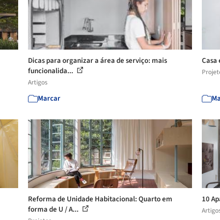
Dicas para organizar a área de serviço: mais
Casa 
funcionalida...
Projet
Artigos
Marcar
Ma
Reforma de Unidade Habitacional: Quarto em
10 Ap
forma de U / A...
Artigo