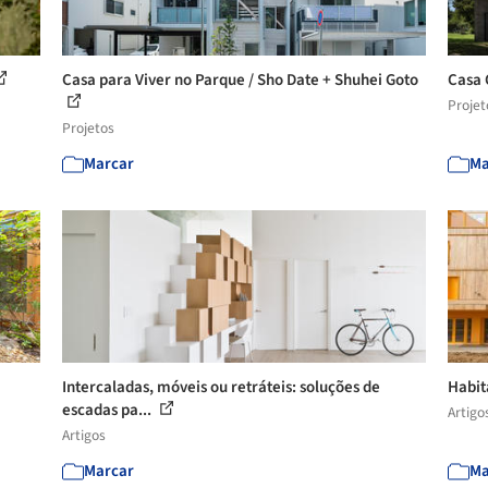
Casa para Viver no Parque / Sho Date + Shuhei Goto
Casa 
Projet
Projetos
Marcar
Ma
Intercaladas, móveis ou retráteis: soluções de
Habit
escadas pa...
Artigo
Artigos
Marcar
Ma