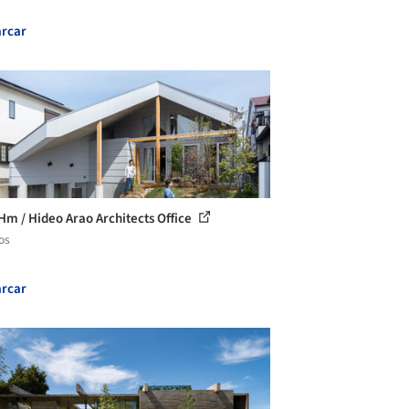
rcar
Hm / Hideo Arao Architects Office
os
rcar