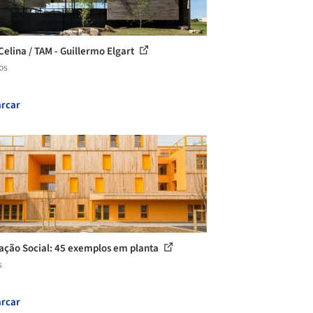
Celina / TAM - Guillermo Elgart
os
rcar
ação Social: 45 exemplos em planta
s
rcar