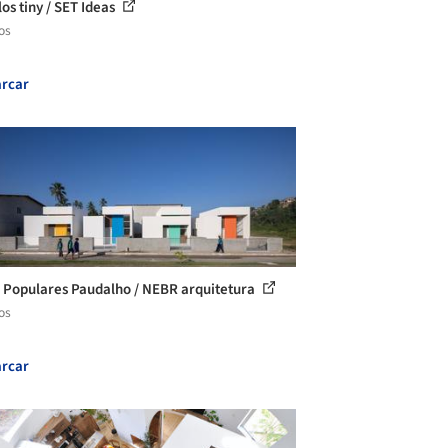
os tiny / SET Ideas
os
rcar
 Populares Paudalho / NEBR arquitetura
os
rcar