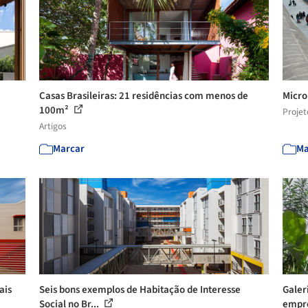
Casas Brasileiras: 21 residências com menos de
Micro
100m²
Projet
Artigos
Marcar
Ma
ais
Seis bons exemplos de Habitação de Interesse
Galer
Social no Br...
empr