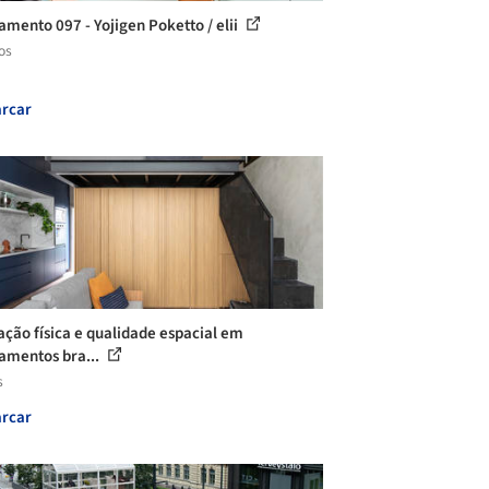
amento 097 - Yojigen Poketto / elii
os
rcar
ação física e qualidade espacial em
amentos bra...
s
rcar