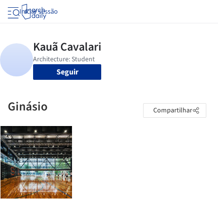
Iniciar sessão
Seguir
Ginásio
Compartilhar