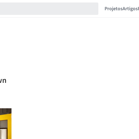
Projetos
Artigos
wn