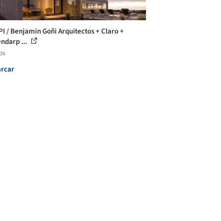
PI / Benjamin Goñi Arquitectos + Claro +
ndarp ...
os
rcar