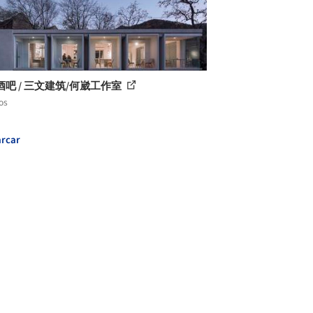
酒吧 / 三文建筑/何崴工作室
os
rcar