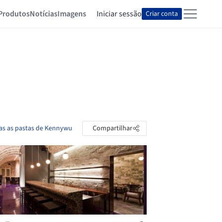
Produtos
Notícias
Imagens
Iniciar sessão
Criar conta
as as pastas de Kennywu
Compartilhar