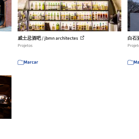
威士忌酒吧 / jbmn architectes
白石
Projetos
Projet
Marcar
Ma