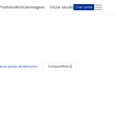
Produtos
Notícias
Imagens
Iniciar sessão
Criar conta
as as pastas de Kennywu
Compartilhar