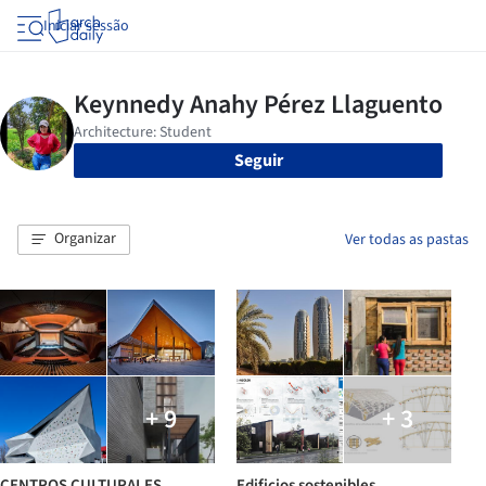
Iniciar sessão
Seguir
Organizar
Ver todas as pastas
+ 9
+ 3
CENTROS CULTURALES
Edificios sostenibles