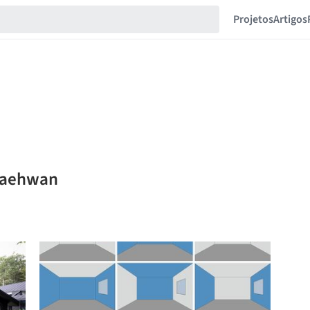
Projetos
Artigos
 Jaehwan