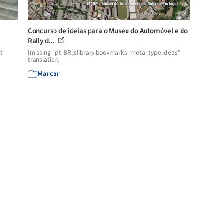
Concurso de ideias para o Museu do Automóvel e do
Rally d...
t-
[missing "pt-BR.jslibrary.bookmarks_meta_type.ideas"
translation]
Marcar