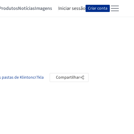
Produtos
Notícias
Imagens
Iniciar sessão
Criar conta
s pastas de Klintoncr7kla
Compartilhar