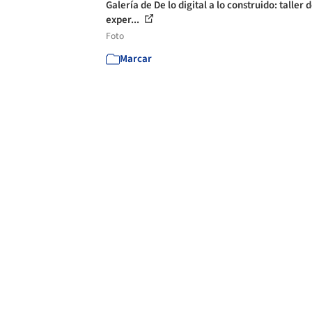
Galería de De lo digital a lo construido: taller 
exper...
Foto
Marcar