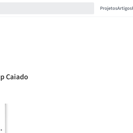
Projetos
Artigos
pp Caiado