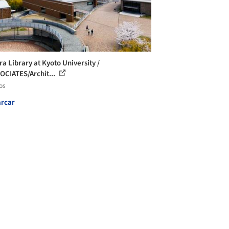
ra Library at Kyoto University /
OCIATES/Archit...
os
rcar