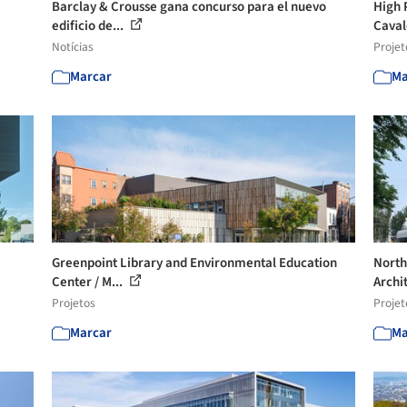
Barclay & Crousse gana concurso para el nuevo
High 
edificio de...
Cavale
Notícias
Projet
Marcar
Ma
Greenpoint Library and Environmental Education
North
Center / M...
Archit
Projetos
Projet
Marcar
Ma