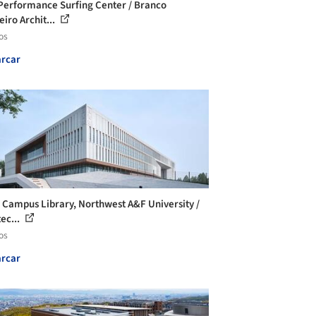
Performance Surfing Center / Branco
iro Archit...
os
rcar
 Campus Library, Northwest A&F University /
ec...
os
rcar