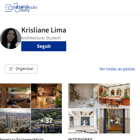
Iniciar sessão
Seguir
Organizar
Ver todas as pastas
+ 37
+ 2
Inspiração/repertório
INTERIORES