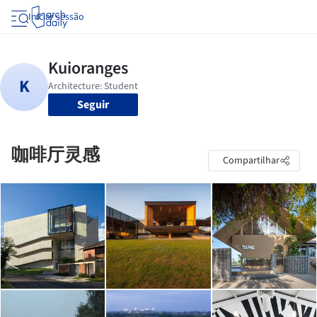
Iniciar sessão
Seguir
咖啡厅灵感
Compartilhar